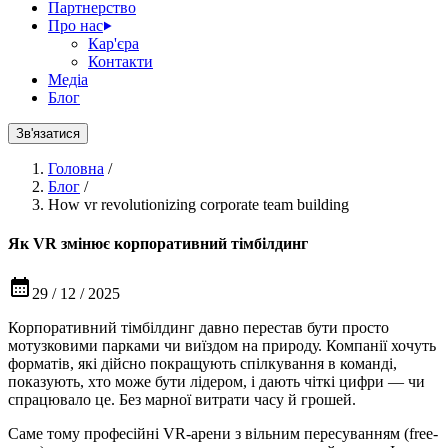
Партнерство
Про нас
Кар'єра
Контакти
Медіа
Блог
Зв'язатися
Головна
/
Блог
/
How vr revolutionizing corporate team building
Як VR змінює корпоративний тімбілдинг
29 / 12 / 2025
Корпоративний тімбілдинг давно перестав бути просто
мотузковими парками чи виїздом на природу. Компанії хочуть
форматів, які дійсно покращують спілкування в команді,
показують, хто може бути лідером, і дають чіткі цифри — чи
спрацювало це. Без марної витрати часу й грошей.
Саме тому професійні VR-арени з вільним пересуванням (free-