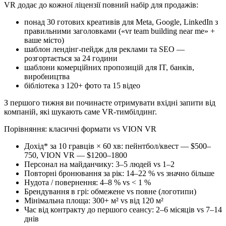
VR додає до кожної ліцензії повний набір для продажів:
понад 30 готових креативів для Meta, Google, LinkedIn з
правильними заголовками («vr team building near me» +
ваше місто)
шаблон лендінг-пейдж для реклами та SEO —
розгортається за 24 години
шаблони комерційних пропозицій для IT, банків,
виробництва
бібліотека з 120+ фото та 15 відео
З першого тижня ви починаєте отримувати вхідні запити від
компаній, які шукають саме VR-тимбілдинг.
Порівняння: класичні формати vs VION VR
Дохід* за 10 гравців × 60 хв: пейнтбол/квест — $500–
750, VION VR — $1200–1800
Персонал на майданчику: 3–5 людей vs 1–2
Повторні бронювання за рік: 14–22 % vs значно більше
Нудота / повернення: 4–8 % vs < 1 %
Брендування в грі: обмежене vs повне (логотипи)
Мінімальна площа: 300+ м² vs від 120 м²
Час від контракту до першого сеансу: 2–6 місяців vs 7–14
днів