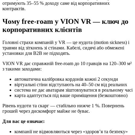
отримують 35–55 % доходу саме від корпоративних
контрактів.
Чому free-roam у VION VR — ключ до
корпоративних клієнтів
Головні страхи компаній у VR — це нудота (motion sickness) і
травми від зіткнень зі стінами. Кабелі, сидячі або обмежені
установки для B2B не підходять.
VION VR дає справжній free-roam до 10 гравців на 120–300 м²
з такими заходами:
автоматична калібровка кордонів кожні 2 секунди
віртуальні стіни відступають на 40–50 см від реальних
система не дає аватарам зіштовхуватися в реальному часі
карта адаптується під ваше приміщення (безкоштовно)
Рівень нудоти та скарг — стабільно нижче 1 %. Повернень
грошей через дискомфорт майже не буває.
Для вас це означає:
компанії не відмовляються через «здоров’я та безпеку»