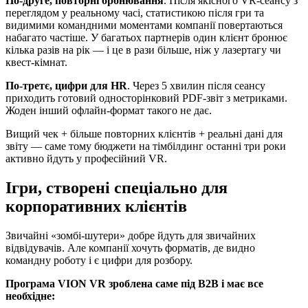
По-друге, повторні бронювання
. Після якісного VR-сеансу з
переглядом у реальному часі, статистикою після гри та
видимими командними моментами компанії повертаються
набагато частіше. У багатьох партнерів один клієнт бронює
кілька разів на рік — і це в рази більше, ніж у лазертагу чи
квест-кімнат.
По-третє, цифри для HR
. Через 5 хвилин після сеансу
приходить готовий односторінковий PDF-звіт з метриками.
Жоден інший офлайн-формат такого не дає.
Вищий чек + більше повторних клієнтів + реальні дані для
звіту — саме тому бюджети на тімбілдинг останні три роки
активно йдуть у професійний VR.
Ігри, створені спеціально для
корпоративних клієнтів
Звичайні «зомбі-шутери» добре йдуть для звичайних
відвідувачів. Але компанії хочуть форматів, де видно
командну роботу і є цифри для розбору.
Програма VION VR зроблена саме під B2B і має все
необхідне: