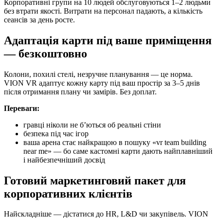
Корпоративні групи на 10 людей обслуговуються 1–2 людьми
без втрати якості. Витрати на персонал падають, а кількість
сеансів за день росте.
Адаптація карти під ваше приміщення
— безкоштовно
Колони, похилі стелі, незручне планування — це норма.
VION VR адаптує кожну карту під ваш простір за 3–5 днів
після отримання плану чи замірів. Без доплат.
Переваги:
гравці ніколи не б’ються об реальні стіни
безпека під час ігор
ваша арена стає найкращою в пошуку «vr team building
near me» — бо саме кастомні карти дають найплавніший
і найбезпечніший досвід
Готовий маркетинговий пакет для
корпоративних клієнтів
Найскладніше — дістатися до HR, L&D чи закупівель. VION